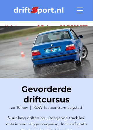
Heb je vragen ? Bel ons:
06 11 305 277
Gevorderde
driftcursus
zo 10 nov
  |  
RDW Testcentrum Lelystad
5 uur lang driften op uitdagende track lay-
outs in een veilige omgeving. Inclusief gratis