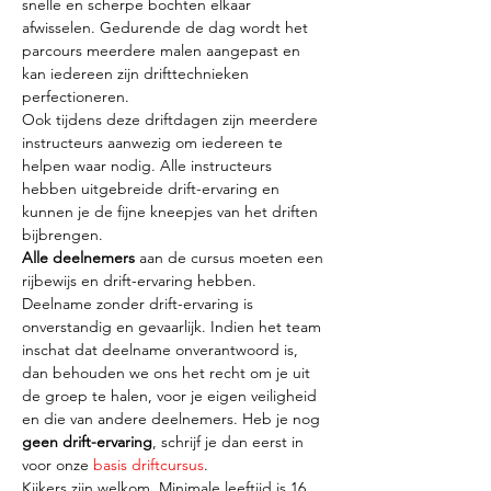
snelle en scherpe bochten elkaar 
afwisselen. Gedurende de dag wordt het 
parcours meerdere malen aangepast en 
kan iedereen zijn drifttechnieken 
perfectioneren.
Ook tijdens deze driftdagen zijn meerdere 
instructeurs aanwezig om iedereen te 
helpen waar nodig. Alle instructeurs 
hebben uitgebreide drift-ervaring en 
kunnen je de fijne kneepjes van het driften 
bijbrengen.
Alle deelnemers 
aan de cursus moeten een 
rijbewijs en drift-ervaring hebben. 
Deelname zonder drift-ervaring is 
onverstandig en gevaarlijk. Indien het team 
inschat dat deelname onverantwoord is, 
dan behouden we ons het recht om je uit 
de groep te halen, voor je eigen veiligheid 
en die van andere deelnemers. Heb je nog 
geen drift-ervaring
, schrijf je dan eerst in 
voor onze 
basis driftcursus
.
Kijkers zijn welkom. Minimale leeftijd is 16 