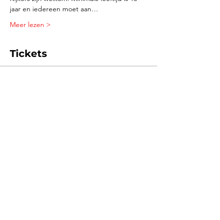
jaar en iedereen moet aan…
Meer lezen >
Tickets
Verkoop geëindigd op
Soort ticket
Huur driftslicks
Meer info
Prijs
€ 60,00
BTW inbegrepen