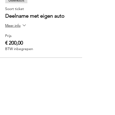
Uitverkocht
Soort ticket
Deelname met eigen auto
Meer info
Prijs
€ 200,00
BTW inbegrepen
Uitverkocht
Soort ticket
Deelname met Driftsport BMW
Meer info
Prijs
€ 650,00