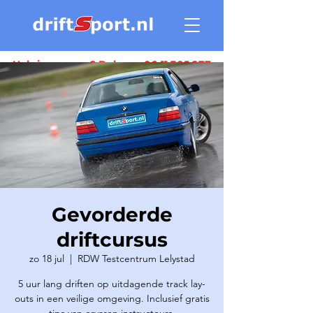
Heb je vragen ? Bel ons:
06 11 305 277
Gevorderde
driftcursus
zo 18 jul
  |  
RDW Testcentrum Lelystad
5 uur lang driften op uitdagende track lay-
outs in een veilige omgeving. Inclusief gratis