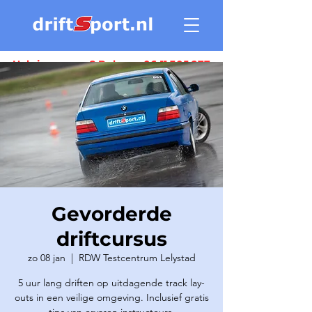
Heb je vragen ? Bel ons:
06 11 305 277
Gevorderde
driftcursus
zo 08 jan
  |  
RDW Testcentrum Lelystad
5 uur lang driften op uitdagende track lay-
outs in een veilige omgeving. Inclusief gratis