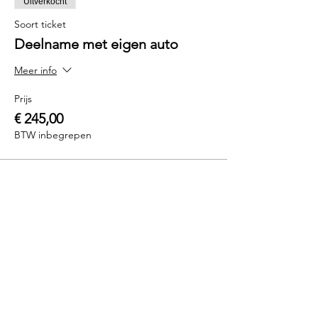
Uitverkocht
Soort ticket
Deelname met eigen auto
Meer info
Prijs
€ 245,00
BTW inbegrepen
Uitverkocht
Soort ticket
Deelname met Driftsport BMW
Meer info
Prijs
€ 745,00