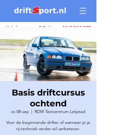
Heb je vragen ? Bel ons:
06 11 305 277
Basis driftcursus
ochtend
zo 08 sep
  |  
RDW Testcentrum Lelystad
Voor de beginnende drifter of wanneer je je
rij-techniek verder wil verbeteren.