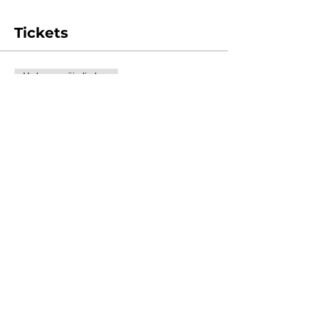
Tickets
Verkoop geëindigd op
Soort ticket
Huur driftslicks
Meer info
Prijs
€ 35,00
BTW inbegrepen