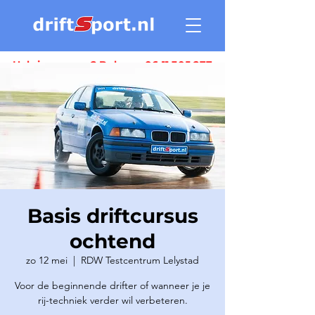
Heb je vragen ? Bel ons:
06 11 305 277
Basis driftcursus
ochtend
zo 12 mei
  |  
RDW Testcentrum Lelystad
Voor de beginnende drifter of wanneer je je
rij-techniek verder wil verbeteren.