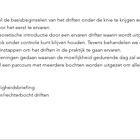
el de basisbeginselen van het driften onder de knie te krijgen e
r het eerst te ervaren.
eoretische introductie door een ervaren drifter waarin wordt ui
ok onder controle kunt blijven houden. Tevens behandelen we d
 instappen om het driften in de praktijk te gaan ervaren.
efeningen gedaan waarvan de moeilijkheid gedurende dag zal 
al een parcours met meerdere bochten worden uitgezet om alle
ligheidsbriefing 
er/rechterbocht driften 