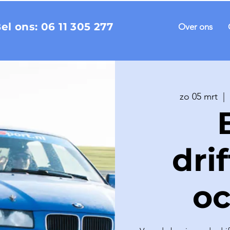
Bel ons:
06 11 305 277
Over ons
zo 05 mrt
  |  
dri
o