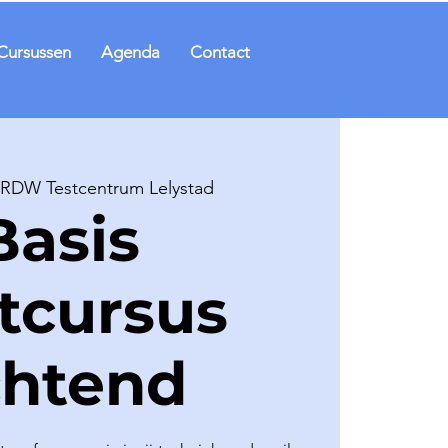
Cursussen
Agenda
Contact
RDW Testcentrum Lelystad
Basis
ftcursus
chtend