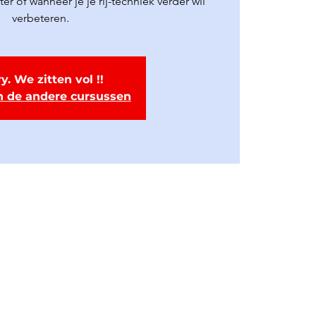
r of wanneer je je rij-techniek verder wil
verbeteren.
y. We zitten vol !!
n de andere cursussen