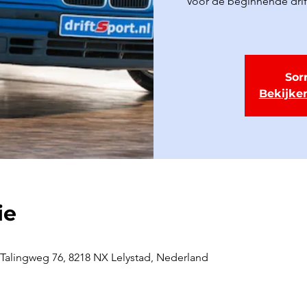
Voor de beginnende drifte
Sorr
Bekijke
ie
Talingweg 76, 8218 NX Lelystad, Nederland