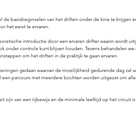
el de basisbeginselen van het driften onder de knie te krijgen e
r het eerst te ervaren.
eoretische introductie door een ervaren drifter waarin wordt ui
ok onder controle kunt blijven houden. Tevens behandelen we d
 instappen om het driften in de praktijk te gaan ervaren.
efeningen gedaan waarvan de moeilijkheid gedurende dag zal 
al een parcours met meerdere bochten worden uitgezet om alle
zijn van een rijbewijs en de minimale leeftijd op het circuit is 1