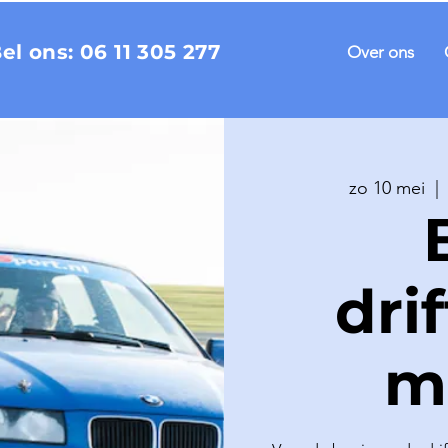
Bel ons:
06 11 305 277
Over ons
zo 10 mei
  | 
dri
m