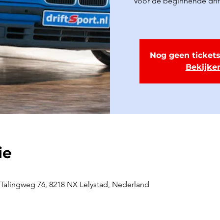
Voor de beginnende drifte
Nog geen tickets
Bekijke
ie
Talingweg 76, 8218 NX Lelystad, Nederland