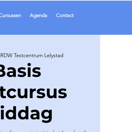
Cursussen
Agenda
Contact
 
RDW Testcentrum Lelystad
Basis
ftcursus
iddag