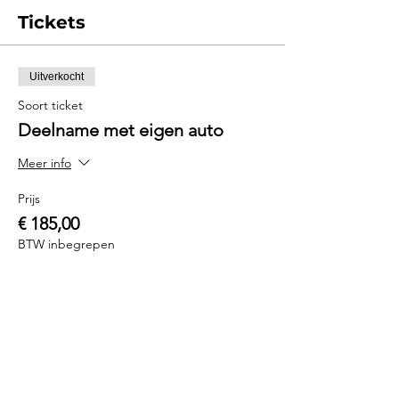
Tickets
Uitverkocht
Soort ticket
Deelname met eigen auto
Meer info
Prijs
€ 185,00
BTW inbegrepen
Uitverkocht
Soort ticket
Deelname Driftsport BMW
Meer info