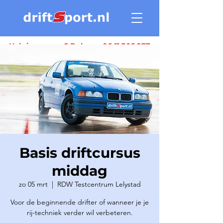
Heb je vragen ? Bel ons:
06 11 305 277
Basis driftcursus
middag
zo 05 mrt
  |  
RDW Testcentrum Lelystad
Voor de beginnende drifter of wanneer je je
rij-techniek verder wil verbeteren.