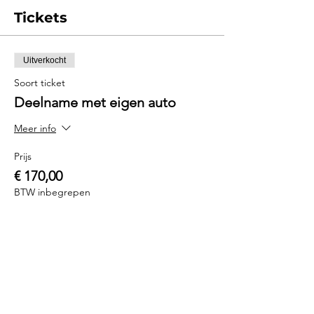
Tickets
Uitverkocht
Soort ticket
Deelname met eigen auto
Meer info
Prijs
€ 170,00
BTW inbegrepen
Uitverkocht
Soort ticket
Deelname Driftsport BMW
Meer info