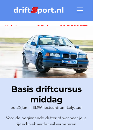
Heb je vragen ? Bel ons:
06 11 305 277
Basis driftcursus
middag
zo 26 jun
  |  
RDW Testcentrum Lelystad
Voor de beginnende drifter of wanneer je je
rij-techniek verder wil verbeteren.